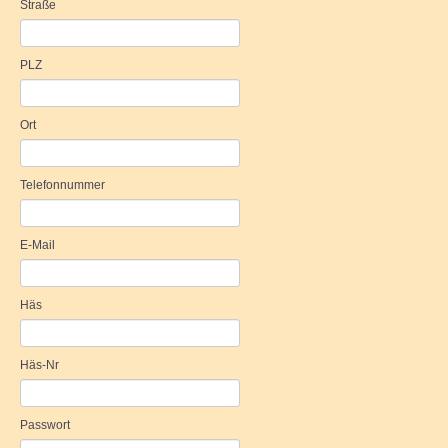
Straße
Termine
PLZ
ALLGEMEINES
Mitglied werden
Ort
GÄSTEBUCH
Telefonnummer
GALERIE
E-Mail
Häs
Häs-Nr
Passwort