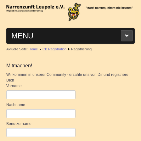
MENU
Aktuelle Seite:
Home
CB Registration
Registrierung
STARTSEITE
Mitmachen!
ÜBER UNS
Willkommen in unserer Community - erzähle uns von Dir und registriere
Dich
Entstehung
Vorname
Masken
Nachname
Vorstandschaft
Benutzername
TERMINE