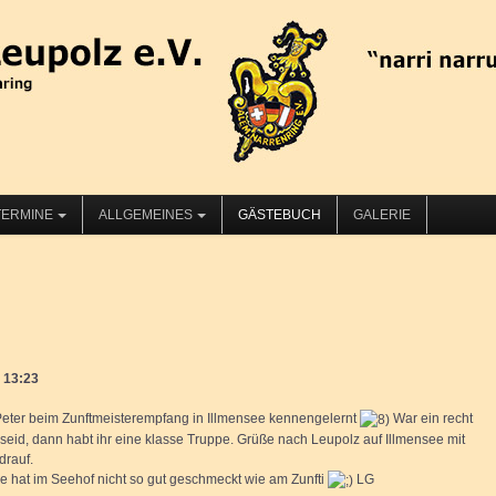
TERMINE
ALLGEMEINES
GÄSTEBUCH
GALERIE
 13:23
Peter beim Zunftmeisterempfang in Illmensee kennengelernt
War ein recht
f seid, dann habt ihr eine klasse Truppe. Grüße nach Leupolz auf Illmensee mit
drauf.
e hat im Seehof nicht so gut geschmeckt wie am Zunfti
LG